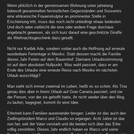
Wenn plötzlich in der gemeinsamen Wohnung unter jahrelang
liebevoll gesammelten fernöstlichen Gegenständen und Souvenirs
eine afrikanische Frauenskulptur an prominenter Stelle in
Erscheinung tritt, muss das noch nicht unbedingt etwas bedeuten.
Und doch wäre vielleicht die eine oder andere Frage durchaus
angebracht gewesen, als sich kurz darauf eine geschnitzte Giraffe
als Weihnachtsgeschenk dazu gesellt.
Nicht nur Karibik Ade, sondern vorbei auch die Hoffnung auf erneute
wunderbare Ferientage in Mexiko. Statt dessen macht die Familie
dieses Jahr Ferien auf dem Bauernhof. Damians Urlaubsstimmung
ist auf dem absoluten Nullpunkt. Was wohl passiert, dass er am
Ende des Urlaubs eine erneute Reise nach Mexiko im nächsten
Urlaub ausschlägt?
Man sieht sich immer zweimal im Leben, heißt es so schön. Als Tina
genau dies aber in ihrem Urlaub auf Gran Canaria passiert, und sie
der Person, von der sie gehofft hatte, ihr nicht wieder über den Weg
zu laufen, begegnet, kommt ihr eine Idee.
Erbstreit kann Familien auseinander bringen. Leider ist das auch den
Zwillingsbrüdern Marco und Claudio so ergangen. Acht Jahre ist das
nun her, seit der Vater verstarb und die beiden sich über das Erbe
völlig zerstritten. Dieses Jahr endlich haben es Marco und seine