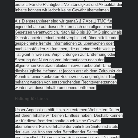
erstellt. Für die Richtigkeit, Vollständigkeit und Aktualität der
Inhalte können wir jedoch keine Gewähr übernehmen.
Als Diensteanbieter sind wir gemäß § 7 Abs.1 TMG für
eigene Inhalte auf diesen Seiten nach den allgemeinen
Gesetzen verantwortlich. Nach §§ 8 bis 10 TMG sind wir als
Diensteanbieter jedoch nicht verpflichtet, übermittelte oder
gespeicherte fremde Informationen zu überwachen oder
nach Umständen zu forschen, die auf eine rechtswidrige
Tätigkeit hinweisen. Verpflichtungen zur Entfernung oder
Sperrung der Nutzung von Informationen nach den
allgemeinen Gesetzen bleiben hiervon unberührt. Eine
diesbezügliche Haftung ist jedoch erst ab dem Zeitpunkt der
Kenntnis einer konkreten Rechtsverletzung möglich. Bei
bekannt werden von entsprechenden Rechtsverletzungen
werden wir diese Inhalte umgehend entfernen.
Haftung für Links
Unser Angebot enthält Links zu externen Webseiten Dritter,
auf deren Inhalte wir keinen Einfluss haben. Deshalb können
wir für diese fremden Inhalte auch keine Gewähr
übernehmen. Für die Inhalte der verlinkten Seiten ist stets
der jeweilige Anbieter oder Betreiber der Seiten
verantwortlich. Die verlinkten Seiten wurden zum Zeitpunkt