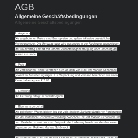
AGB
Allgemeine Geschäftsbedingungen
Allgemeine Geschäftsbedingungen
1. Angebote
Die angebotenen Preise sind Bruttopreise und gelten inklusive gesetzlicher
Mehrwertsteuer. Die Umsatzsteuer wird gesondert in der Rechnung ausgewiesen.
Der Kaufvertrag kommt mit unserer Auslieferungsbestätigung oder Lieferung der
Waren zustande.
2. Preise
Die vereinbarten Preise verstehen sich ab dem von Roki-Art Markus Schönrock
gewählten Auslieferungslager. Für Verpackung und Versand berechnen wir einen
Pauschalbetrag von € 2.20.
3. Lieferung
Die Lieferung erfolgt schnellstmöglich.
4. Eigentumsvorbehalt
Die gelieferten Waren bleiben bis zur vollständigen Zahlung sämtlicher Forderungen
aus der laufenden Geschäftsverbindung zwischen
Roki-Art Markus Schönrock
und
dem Besteller, soweit sie zum Zeitpunkt der Lieferung bereits entstanden waren,
Eigentum von
Roki-Art Markus Schönrock.