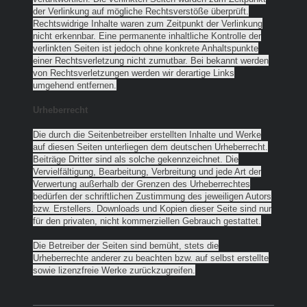
der Verlinkung auf mögliche Rechtsverstöße überprüft.
Rechtswidrige Inhalte waren zum Zeitpunkt der Verlinkung
nicht erkennbar. Eine permanente inhaltliche Kontrolle der
verlinkten Seiten ist jedoch ohne konkrete Anhaltspunkte
einer Rechtsverletzung nicht zumutbar. Bei bekannt werden
von Rechtsverletzungen werden wir derartige Links
umgehend entfernen.
Urheberrecht
Die durch die Seitenbetreiber erstellten Inhalte und Werke
auf diesen Seiten unterliegen dem deutschen Urheberrecht.
Beiträge Dritter sind als solche gekennzeichnet. Die
Vervielfältigung, Bearbeitung, Verbreitung und jede Art der
Verwertung außerhalb der Grenzen des Urheberrechtes
bedürfen der schriftlichen Zustimmung des jeweiligen Autors
bzw. Erstellers. Downloads und Kopien dieser Seite sind nur
für den privaten, nicht kommerziellen Gebrauch gestattet.
Die Betreiber der Seiten sind bemüht, stets die
Urheberrechte anderer zu beachten bzw. auf selbst erstellte
sowie lizenzfreie Werke zurückzugreifen.