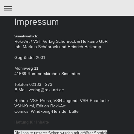
Impressum
Verantwortlich:
Roki-Art / VSH Verlag Schönrock & Heikamp GbR
Inh. Markus Schönrock und Heinrich Heikamp
Gegründet 2001
Mohnweg 11
41569 Rommerskirchen-Sinsteden
Telefon 02183 - 273
E-Mail: verlag@roki-art.de
Reihen: VSH-Prosa, VSH-Jugend, VSH-Phantastik,
VSH-Krimi, Edition Roki-Art
Comics: Windkönig-Herr der Lüfte
Haftung für Inhalte
Die Inhalte unserer Seiten wurden mit größter Sorgfalt