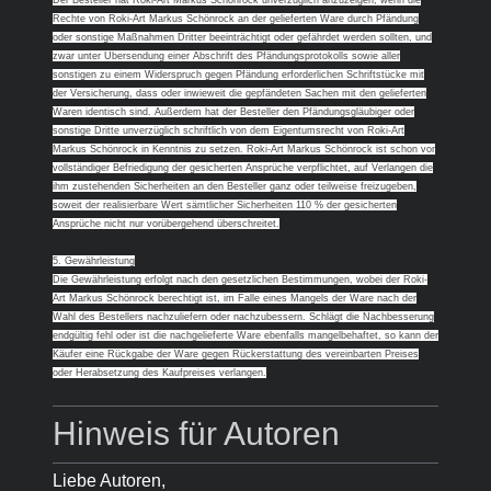
Der Besteller hat
Roki-Art Markus Schönrock
unverzüglich anzuzeigen, wenn die
Rechte von
Roki-Art Markus Schönrock
an der gelieferten Ware durch Pfändung
oder sonstige Maßnahmen Dritter beeinträchtigt oder gefährdet werden sollten, und
zwar unter Übersendung einer Abschrift des Pfändungsprotokolls sowie aller
sonstigen zu einem Widerspruch gegen Pfändung erforderlichen Schriftstücke mit
der Versicherung, dass oder inwieweit die gepfändeten Sachen mit den gelieferten
Waren identisch sind. Außerdem hat der Besteller den Pfändungsgläubiger oder
sonstige Dritte unverzüglich schriftlich von dem Eigentumsrecht von
Roki-Art
Markus Schönrock
in Kenntnis zu setzen.
Roki-Art Markus Schönrock
ist schon vor
vollständiger Befriedigung der gesicherten Ansprüche verpflichtet, auf Verlangen die
ihm zustehenden Sicherheiten an den Besteller ganz oder teilweise freizugeben,
soweit der realisierbare Wert sämtlicher Sicherheiten 110 % der gesicherten
Ansprüche nicht nur vorübergehend überschreitet.
5. Gewährleistung
Die Gewährleistung erfolgt nach den gesetzlichen Bestimmungen, wobei der
Roki-
Art Markus Schönrock
berechtigt ist, im Falle eines Mangels der Ware nach der
Wahl des Bestellers nachzuliefern oder nachzubessern. Schlägt die Nachbesserung
endgültig fehl oder ist die nachgelieferte Ware ebenfalls mangelbehaftet, so kann der
Käufer eine Rückgabe der Ware gegen Rückerstattung des vereinbarten Preises
oder Herabsetzung des Kaufpreises verlangen.
Hinweis für Autoren
Liebe Autoren,